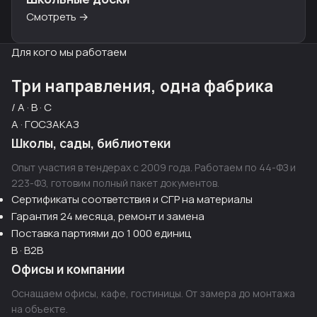
Смотреть →
Для кого мы работаем
Три направления, одна фабрика
/ A · B · C
A · ГОСЗАКАЗ
Школы, сады, библиотеки
Опыт участия в тендерах с 2009 года. Работаем по 44-ФЗ и
223-ФЗ, готовим полный пакет документов.
Сертификаты соответствия и СГР на материалы
Гарантия 24 месяца, ремонт и замена
Поставка партиями до 1 000 единиц
B · B2B
Офисы и компании
Оснащаем офисы, кафе, гостиницы. От замера до монтажа
на объекте.