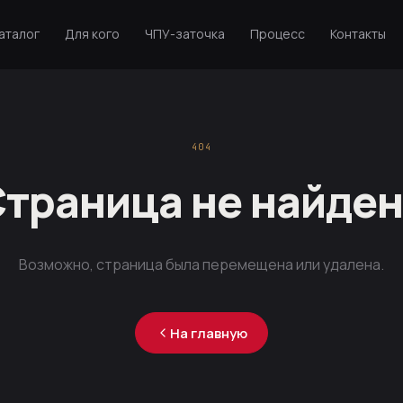
аталог
Для кого
ЧПУ-заточка
Процесс
Контакты
404
траница не найде
Возможно, страница была перемещена или удалена.
На главную