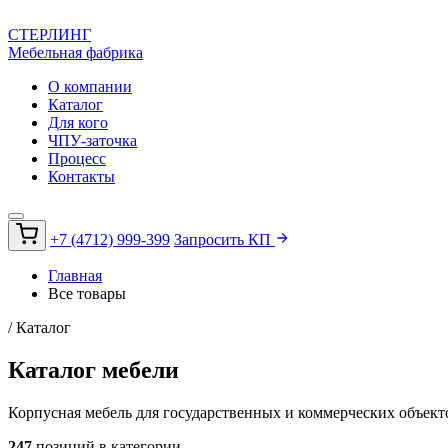
СТЕРЛИНГ
Мебельная фабрика
О компании
Каталог
Для кого
ЧПУ-заточка
Процесс
Контакты
+7 (4712) 999-399
Запросить КП
Главная
Все товары
/ Каталог
Каталог
мебели
Корпусная мебель для государственных и коммерческих объекто
247
позиций в категории