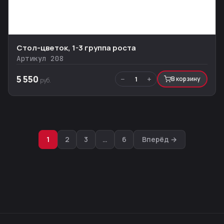
Стол-цветок, 1-3 группа роста
Артикул 208
5 550
−
+
1
В корзину
руб.
Навигация
1
2
3
…
6
Вперёд →
по
записям