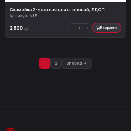
Скамейка 2-местная для столовой, ЛДСП
Артикул 615
2 800
−
+
1
В корзину
руб.
Навигация
1
2
Вперёд →
по
записям