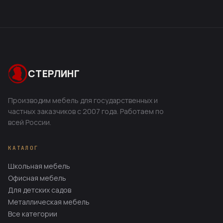
СТЕРЛИНГ
Производим мебель для государственных и
Мебельная фабрика «Стерлинг» предлагаем
частных заказчиков с 2007 года. Работаем по
большой ассортимент металлокаркасов для
всей России.
мебели самого разного назначения: столов,
стульев, шкафов, кроватей, стеллажей а также все
КАТАЛОГ
для ученической мебели и мебели для детских
садов. Производимые нами металлические
Школьная мебель
конструкции отвечают самым современным
Офисная мебель
требованиям качества и надежности, отличаются
Для детских садов
повышенной износостойкостью, прочностью и
Металлическая мебель
долговечностью.
Все категории