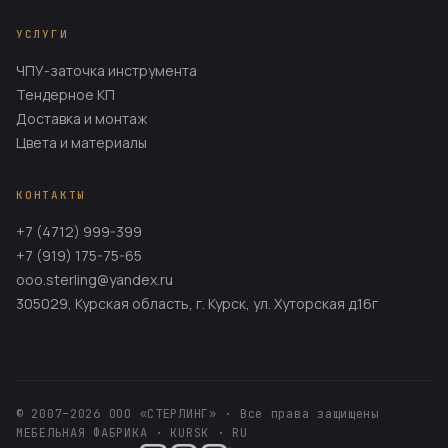
Покрытие — порошковая краска, по каталогу RAL на
УСЛУГИ
выбор Заказчика.
ЧПУ-заточка инструмента
Тендерное КП
Доставка и монтаж
Цвета и материалы
КОНТАКТЫ
+7 (4712) 999-399
+7 (919) 175-75-65
ooo.sterling@yandex.ru
305029, Курская область, г. Курск, ул. Хуторская д.16г
© 2007–2026 ООО «СТЕРЛИНГ» · Все права защищены
МЕБЕЛЬНАЯ ФАБРИКА · KURSK · RU