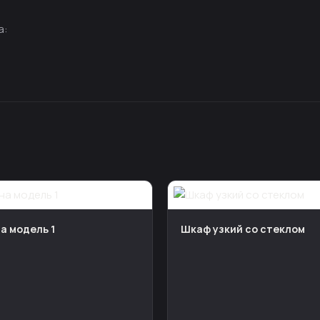
а:
а модель 1
Шкаф узкий со стеклом