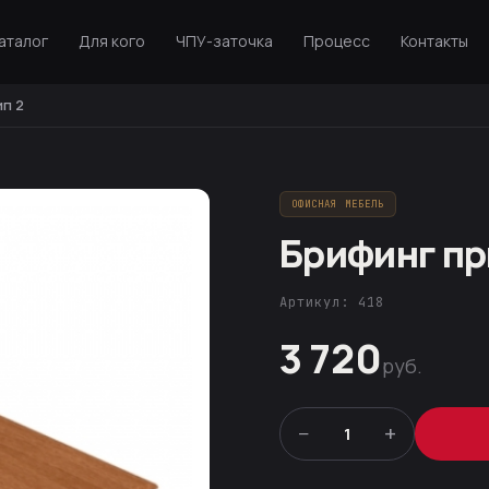
аталог
Для кого
ЧПУ-заточка
Процесс
Контакты
ип 2
ОФИСНАЯ МЕБЕЛЬ
Брифинг пр
Артикул: 418
3 720
руб.
−
+
1