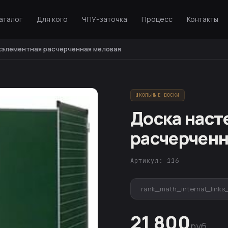
аталог
Для кого
ЧПУ-заточка
Процесс
Контакты
хэлементная расчерченная меловая
ШКОЛЬНЫЕ ДОСКИ
Доска наст
расчерченн
Артикул: 116
rank_math_internal_links
21 800
руб.