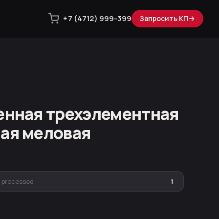
+7 (4712) 999-399
Запросить КП
енная трехэлементная
ая меловая
_processed
1