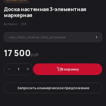
ШКОЛЬНЫЕ ДОСКИ
Доска настенная 3-элементная
маркерная
Артикул: 118
rank_math_internal_links_processed
1
17 500
руб.
−
+
1
В корзину
Запросить коммерческое предложение