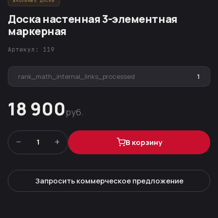
ШКОЛЬНЫЕ ДОСКИ
Доска настенная 3-элементная
маркерная
Артикул: 119
rank_math_internal_links_processed
1
18 900
руб.
−
+
1
В корзину
Запросить коммерческое предложение