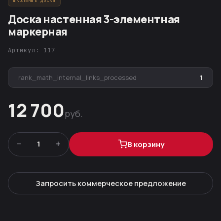
ШКОЛЬНЫЕ ДОСКИ
Доска настенная 3-элементная
маркерная
Артикул: 117
rank_math_internal_links_processed
1
12 700
руб.
−
+
1
В корзину
Запросить коммерческое предложение