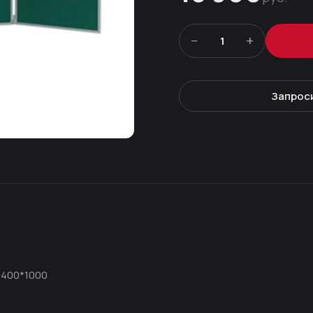
−
+
1
Запрос
3400*1000