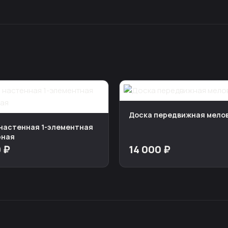
Доска передвижная мело
настенная 1-элементная
рная
 ₽
14 000 ₽