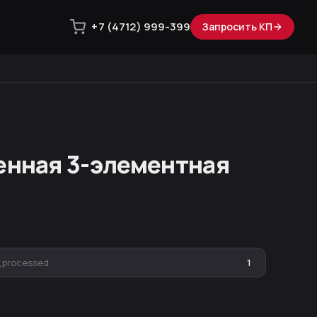
+7 (4712) 999-399
Запросить КП
енная 3-элементная
_processed
1