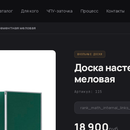
аталог
Для кого
ЧПУ-заточка
Процесс
Контакты
лементная меловая
ШКОЛЬНЫЕ ДОСКИ
Доска наст
меловая
Артикул: 115
rank_math_internal_links
18 900
руб.