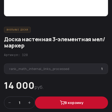
ШКОЛЬНЫЕ ДОСКИ
Доска настенная 3-элементная мел/
маркер
Артикул: 120
rank_math_internal_links_processed
1
14 000
руб.
−
+
1
В корзину