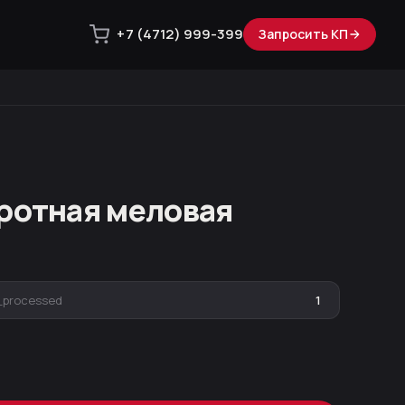
+7 (4712) 999-399
Запросить КП
ротная меловая
_processed
1