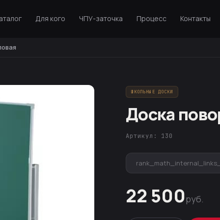
аталог
Для кого
ЧПУ-заточка
Процесс
Контакты
ловая
ШКОЛЬНЫЕ ДОСКИ
Доска пово
Артикул: 130
rank_math_internal_links
22 500
руб.