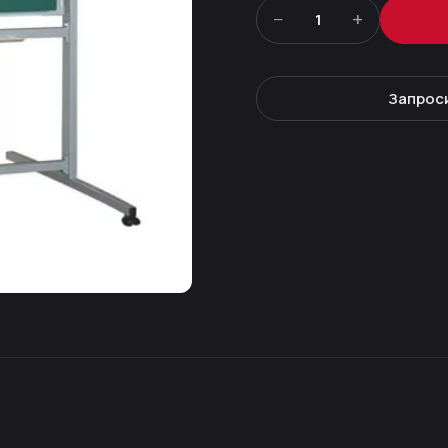
−
+
1
Запрос