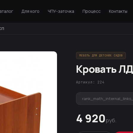
аталог
Для кого
ЧПУ-заточка
Процесс
Контакты
СП
МЕБЕЛЬ ДЛЯ ДЕТСКИХ САДОВ
Кровать Л
Артикул: 224
rank_math_internal_links
4 920
руб.