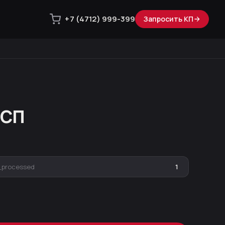
+7 (4712) 999-399
Запросить КП
ДСП
_processed
1