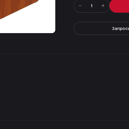
−
+
1
Запрос