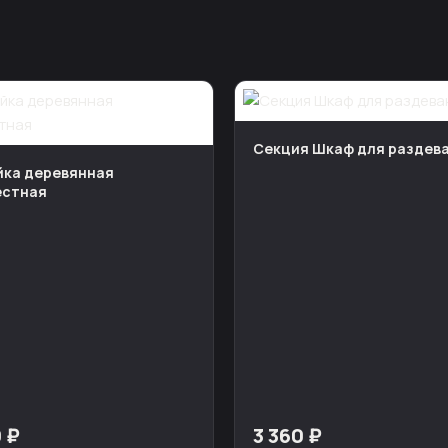
Секция Шкаф для раздев
йка деревянная
естная
 ₽
3 360 ₽