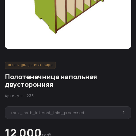
МЕБЕЛЬ ДЛЯ ДЕТСКИХ САДОВ
Полотенечница напольная
двусторонняя
Артикул: 235
rank_math_internal_links_processed
1
12 000
руб.