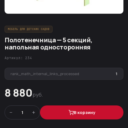
МЕБЕЛЬ ДЛЯ ДЕТСКИХ САДОВ
Полотенечница — 5 секций,
напольная односторонняя
Артикул: 234
rank_math_internal_links_processed
1
8 880
руб.
−
+
1
В корзину