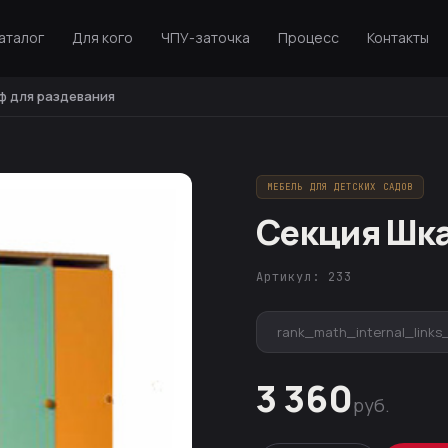
аталог
Для кого
ЧПУ-заточка
Процесс
Контакты
ф для раздевания
МЕБЕЛЬ ДЛЯ ДЕТСКИХ САДОВ
Секция Шка
Артикул: 233
rank_math_internal_links
3 360
руб.