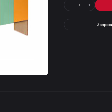
−
+
1
Запрос