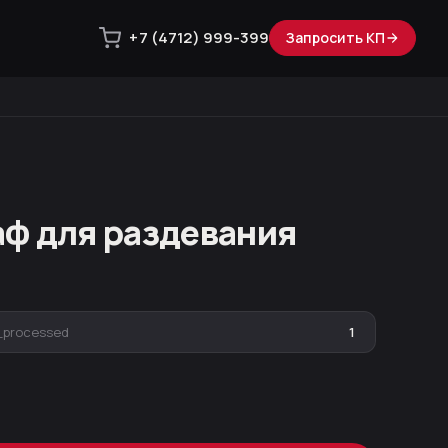
+7 (4712) 999-399
Запросить КП
ф для раздевания
_processed
1