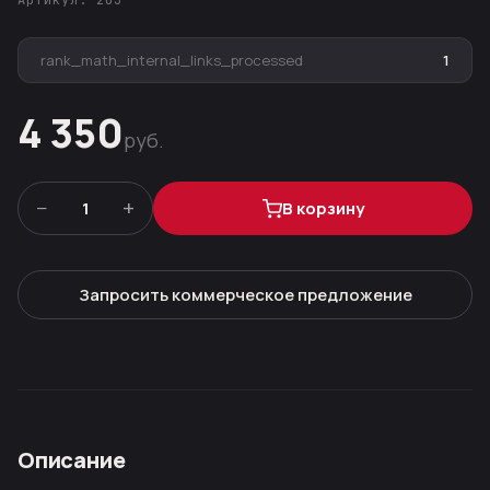
Артикул: 203
rank_math_internal_links_processed
1
4 350
руб.
−
+
1
В корзину
Запросить коммерческое предложение
Описание