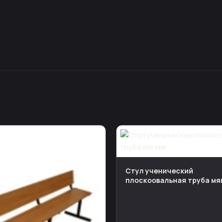
Стул ученический
плоскоовальная труба мя