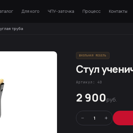
аталог
Для кого
ЧПУ-заточка
Процесс
Контакты
углая труба
ШКОЛЬНАЯ МЕБЕЛЬ
Стул учени
Артикул: 40
2 900
руб.
−
+
1