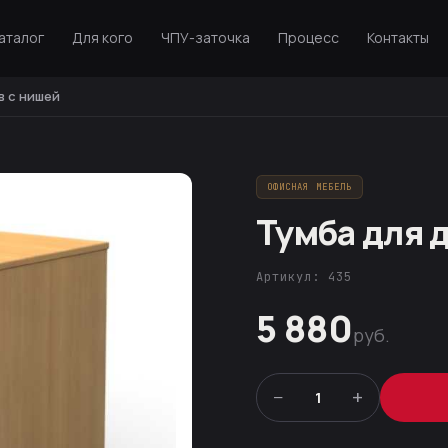
аталог
Для кого
ЧПУ-заточка
Процесс
Контакты
в с нишей
ОФИСНАЯ МЕБЕЛЬ
Тумба для 
Артикул: 435
5 880
руб.
−
+
1