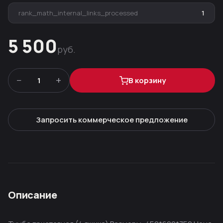
rank_math_internal_links_processed
1
5 500
руб.
−
+
1
В корзину
Запросить коммерческое предложение
Описание