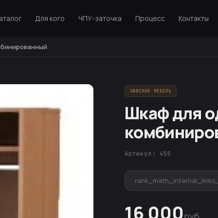
аталог
Для кого
ЧПУ-заточка
Процесс
Контакты
мбинированный
ОФИСНАЯ МЕБЕЛЬ
Шкаф для 
комбиниро
Артикул: 455
rank_math_internal_links
16 000
руб.