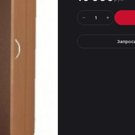
−
+
1
Запрос