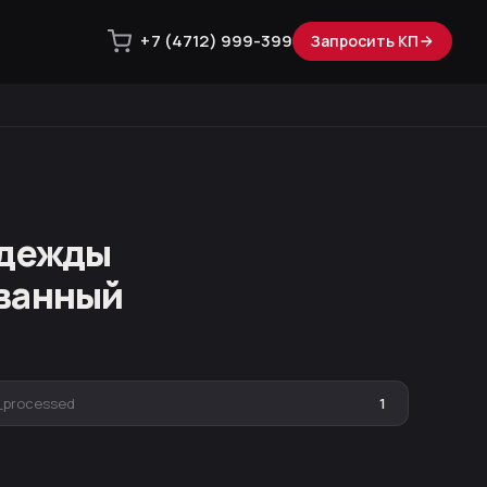
+7 (4712) 999-399
Запросить КП
одежды
ванный
_processed
1