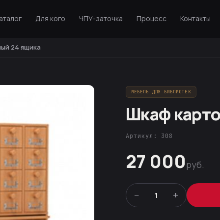
аталог
Для кого
ЧПУ-заточка
Процесс
Контакты
ый 24 ящика
МЕБЕЛЬ ДЛЯ БИБЛИОТЕК
Шкаф карто
Артикул: 308
27 000
руб.
−
+
1