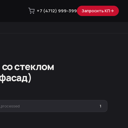
+7 (4712) 999-399
Запросить КП
 со стеклом
фасад)
_processed
1