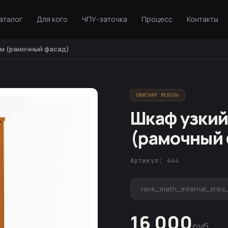
аталог
Для кого
ЧПУ-заточка
Процесс
Контакты
ом (рамочный фасад)
ОФИСНАЯ МЕБЕЛЬ
Шкаф узкий
(рамочный 
Артикул: 444
rank_math_internal_links
16 000
руб.