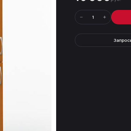
−
+
1
Запрос