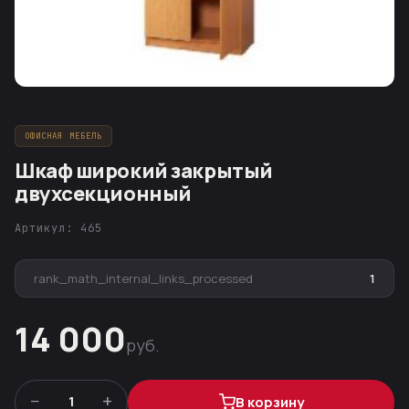
ОФИСНАЯ МЕБЕЛЬ
Шкаф широкий закрытый
двухсекционный
Артикул: 465
rank_math_internal_links_processed
1
14 000
руб.
−
+
1
В корзину