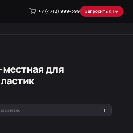
+7 (4712) 999-399
Запросить КП
-местная для
пластик
_processed
1