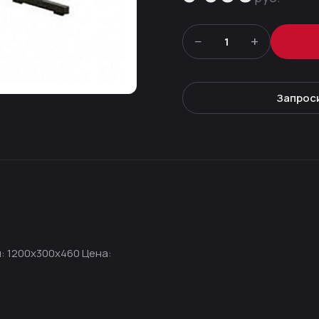
−
+
1
Запрос
ы: 1200х300х460 Цена: