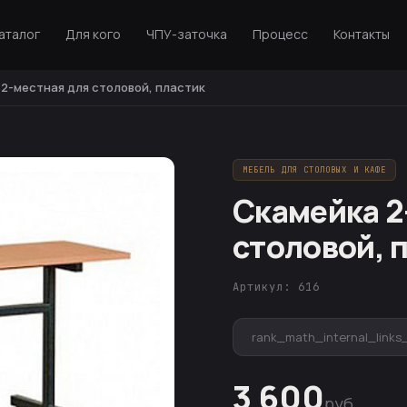
аталог
Для кого
ЧПУ-заточка
Процесс
Контакты
2-местная для столовой, пластик
МЕБЕЛЬ ДЛЯ СТОЛОВЫХ И КАФЕ
Скамейка 2
столовой, 
Артикул: 616
rank_math_internal_links
3 600
руб.