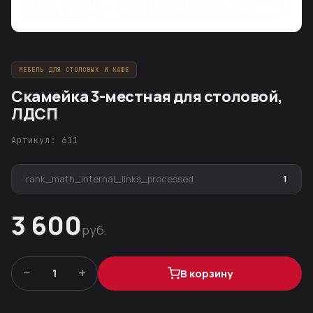
МЕБЕЛЬ ДЛЯ СТОЛОВЫХ И КАФЕ
Скамейка 3-местная для столовой,
ЛДСП
Артикул: 611
rank_math_internal_links_processed
1
3 600
руб.
−
+
1
В корзину