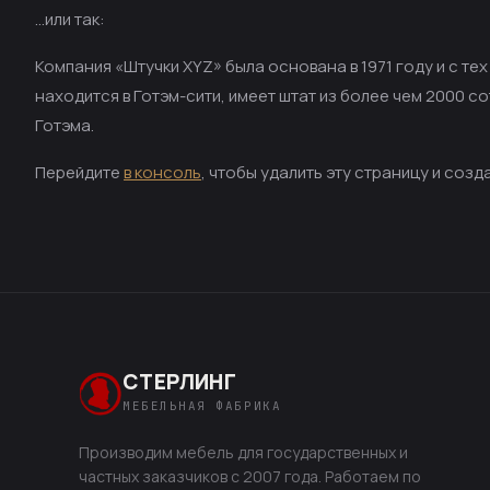
…или так:
Компания «Штучки XYZ» была основана в 1971 году и с те
находится в Готэм-сити, имеет штат из более чем 2000 с
Готэма.
Перейдите
в консоль
, чтобы удалить эту страницу и созд
СТЕРЛИНГ
МЕБЕЛЬНАЯ ФАБРИКА
Производим мебель для государственных и
частных заказчиков с 2007 года. Работаем по