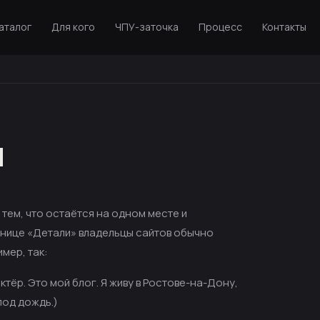
аталог
Для кого
ЧПУ-заточка
Процесс
Контакты
ы
 тем, что остаётся на одном месте и
ранице «Детали» владельцы сайтов обычно
мер, так:
тёр. Это мой блог. Я живу в Ростове-на-Дону,
под дождь.)